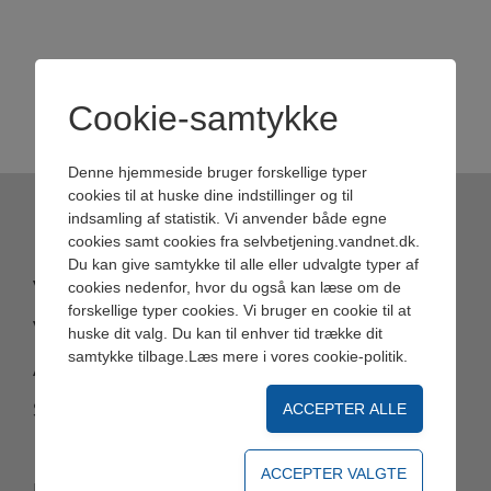
Code of Conduct
Installations ansøgning
Cookie-samtykke
Beredskabsplan
Persondatapolitik
Denne hjemmeside bruger forskellige typer
cookies til at huske dine indstillinger og til
Referater
indsamling af statistik. Vi anvender både egne
KUNDESERVICE
cookies samt cookies fra selvbetjening.vandnet.dk.
Historie
Du kan give samtykke til alle eller udvalgte typer af
For leverandører
cookies nedenfor, hvor du også kan læse om de
Vandkvalitet
forskellige typer cookies. Vi bruger en cookie til at
Vandforsyning
Vandbrud
huske dit valg. Du kan til enhver tid trække dit
samtykke tilbage.Læs mere i
vores cookie-politik
.
Vandkvalitet
Aflæsning
Kontakt
Vandspareråd
Skriv til os her
Forbrug og aflæsninger