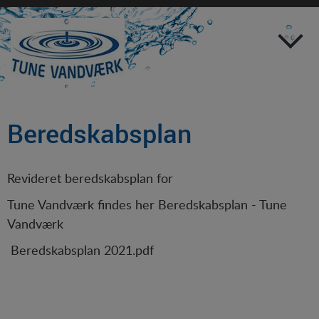
Forside
Selvbetjening
Beredskabsplan
Vejledning
Om Tune Vand
Flyttemeddelelser
Bestyrelse
Revideret beredskabsplan for
Til- og framelding
Daglig ledelse
Tune Vandværk
findes her
Beredskabsplan - Tune
Vandvæ
rk
SMS-tilmelding
Vedtægter
Beredskabsplan 2021.pdf
Regulativ
Takster
Regnskab