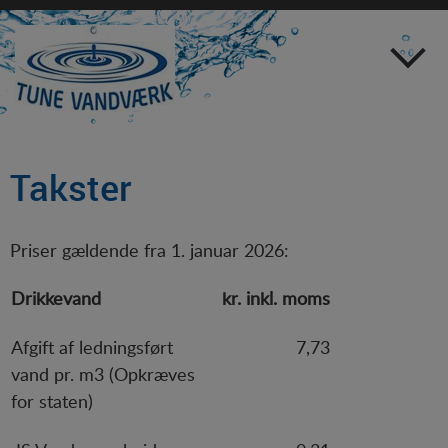
Forside
Selvbetjening
Takster
Vejledning
Om Tune Vand
Flyttemeddelelser
Bestyrelse
Priser gældende fra 1. januar 2026:
Til- og framelding
Daglig ledelse
Drikkevand
kr. inkl. moms
SMS-tilmelding
Vedtægter
Afgift af ledningsført
7,73
Regulativ
vand pr. m3 (Opkræves
Takster
for staten)
Regnskab