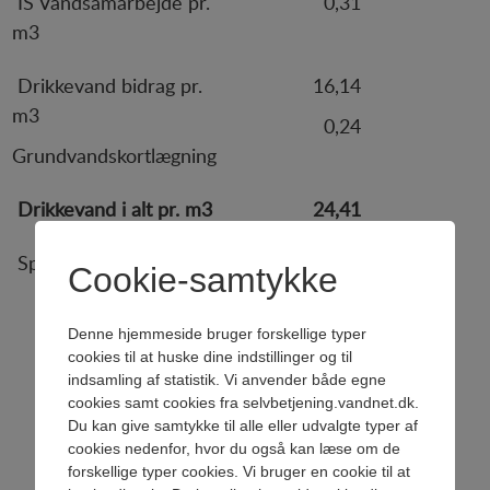
IS Vandsamarbejde pr.
0,31
Code of Conduct
m3
Installations ansøgning
Drikkevand bidrag pr.
16,14
Beredskabsplan
m3
0,24
Grundvandskortlægning
Persondatapolitik
Referater
Drikkevand i alt pr. m3
24,41
Historie
Specificeret takstblade
Cookie-samtykke
For leverandører
Driftsbidrag
Vandforsyning
Denne hjemmeside bruger forskellige typer
Anlægsbidrag
cookies til at huske dine indstillinger og til
Vandkvalitet
Kontakt
indsamling af statistik. Vi anvender både egne
cookies samt cookies fra selvbetjening.vandnet.dk.
Vandspareråd
Du kan give samtykke til alle eller udvalgte typer af
cookies nedenfor, hvor du også kan læse om de
Forbrug og aflæsninger
forskellige typer cookies. Vi bruger en cookie til at